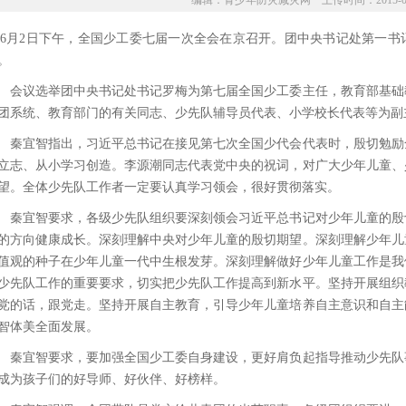
编辑：青少年防灾减灾网 上传时间：2015-06
月2日下午，全国少工委七届一次全会在京召开。团中央书记处第一书
。
议选举团中央书记处书记罗梅为第七届全国少工委主任，教育部基础
团系统、教育部门的有关同志、少先队辅导员代表、小学校长代表等为副
宜智指出，习近平总书记在接见第七次全国少代会代表时，殷切勉励
立志、从小学习创造。李源潮同志代表党中央的祝词，对广大少年儿童、
望。全体少先队工作者一定要认真学习领会，很好贯彻落实。
宜智要求，各级少先队组织要深刻领会习近平总书记对少年儿童的殷
的方向健康成长。深刻理解中央对少年儿童的殷切期望。深刻理解少年儿
值观的种子在少年儿童一代中生根发芽。深刻理解做好少年儿童工作是我
少先队工作的重要要求，切实把少先队工作提高到新水平。坚持开展组织
党的话，跟党走。坚持开展自主教育，引导少年儿童培养自主意识和自主
智体美全面发展。
宜智要求，要加强全国少工委自身建设，更好肩负起指导推动少先队
成为孩子们的好导师、好伙伴、好榜样。