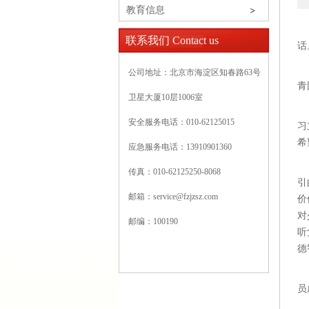
教育信息
6
联系我们 Contact us
话
会
公司地址：北京市海淀区知春路63号
青
卫星大厦10层1006室
秦
安全服务电话：010-62125015
习
希
应急服务电话：13910901360
秦
传真：010-62125250-8068
引
邮箱：
service@fzjzsz.com
价
对
邮编：100190
听
德
秦
员