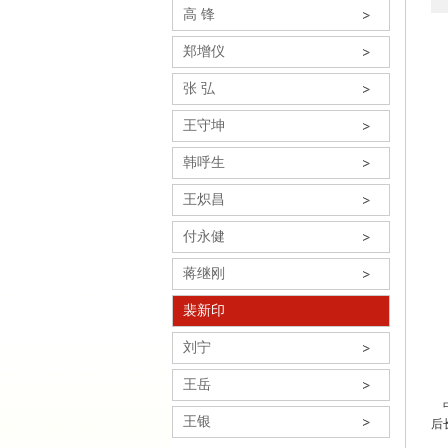
高 锋
郑增仪
张 弘
王守坤
韩呼生
王炽昌
付永健
蒋继刚
裴新印
刘宁
王岳
中
王银
后