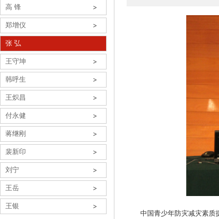
高 锋
郑增仪
张 弘
王守坤
韩呼生
王炽昌
付永健
蒋继刚
裴新印
刘宁
王岳
王银
中国青少年防灾减灾素质